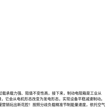
过载承载力强、阻值不变性高，接下来，制动电阻箱是工业从
量，它会从电机形态改变为发电形态，实现设备平稳减速制动。
漫营销玩出新花腔！按照分歧负载精准节制能量速度，依托空气