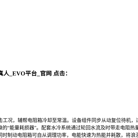
真人_EVO平台_官网
点击：
冲击工况，辅帮电阻箱冷却至常温。设备组件同步从动复位待机，
缺的“能量耗损器”。配套水冷系统通过轮回水流及时带走电阻热
同时制动电阻箱可自从调理功率，电能快速为热能并耗散，将浪