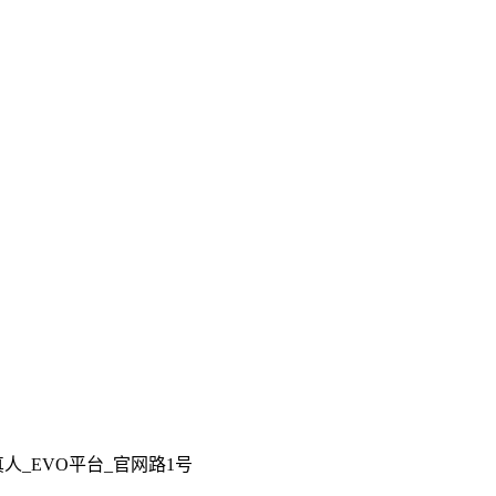
人_EVO平台_官网路1号