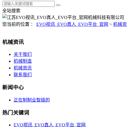
全站搜索
您当前的位置 ：
EVO视讯_EVO真人_EVO平台_官网
>
机械资
机械资讯
关于我们
机械制造
机械资讯
联系我们
新闻中心
正在制制业智级的
热门关键词
EVO视讯_EVO真人_EVO平台_官网