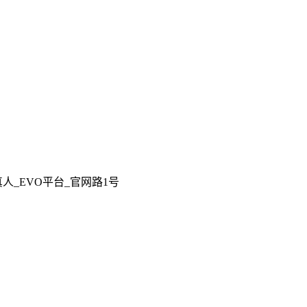
人_EVO平台_官网路1号