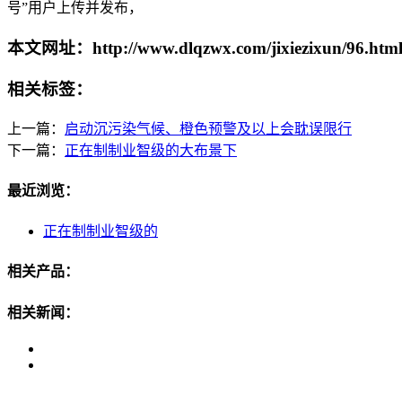
号”用户上传并发布，
本文网址：http://www.dlqzwx.com/jixiezixun/96.htm
相关标签：
上一篇：
启动沉污染气候、橙色预警及以上会耽误限行
下一篇：
正在制制业智级的大布景下
最近浏览：
正在制制业智级的
相关产品：
相关新闻：