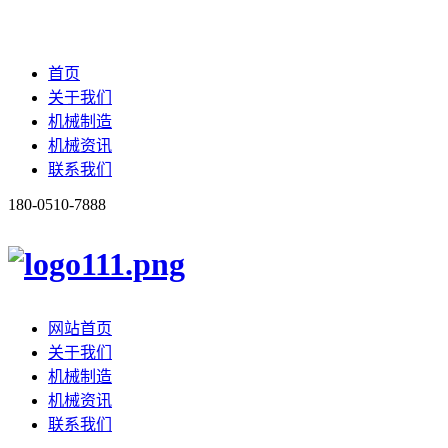
首页
关于我们
机械制造
机械资讯
联系我们
180-0510-7888
网站首页
关于我们
机械制造
机械资讯
联系我们