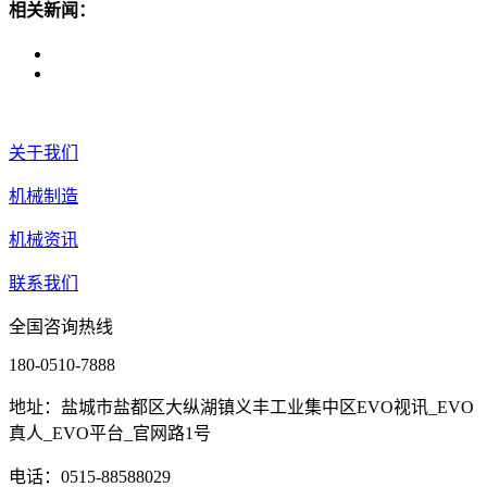
相关新闻：
关于我们
机械制造
机械资讯
联系我们
全国咨询热线
180-0510-7888
地址：盐城市盐都区大纵湖镇义丰工业集中区EVO视讯_EVO
真人_EVO平台_官网路1号
电话：0515-88588029