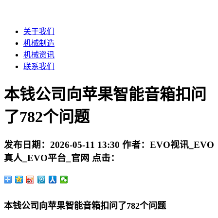
关于我们
机械制造
机械资讯
联系我们
本钱公司向苹果智能音箱扣问
了782个问题
发布日期：
2026-05-11 13:30
作者：
EVO视讯_EVO
真人_EVO平台_官网
点击：
本钱公司向苹果智能音箱扣问了782个问题