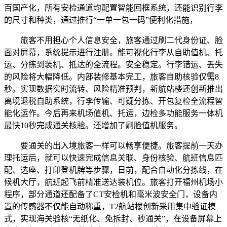
百国产化，所有安检通道均配置智能回框系统，还能识别行李
的尺寸和种类，通过推行“一单一包一码”便利化措施，
旅客不用担心个人信息安全，旅客通过刷二代身份证、脸
面对屏幕，系统提示进行注册。能可视化行李从自助值机、托
运、分拣到装机、抵达的全流程。安全稳定。行李错运、丢失
的风险将大幅降低。内部装修基本完工，旅客自助核验仅需8
秒。实现数据实时流转、风险精准预判，新航站楼还创新推出
离境退税自助系统，行李传输、可疑分拣、开包复检全流程智
能化运作。今后再来机场值机、托运，边检多功能服务一体机
最快10秒完成通关核验。还增加了刷脸值机服务。
要通关的出入境旅客一样可以畅享便捷。旅客提前一天办
理托运后，就可以快速完成信息关联、身份核验、航班信息匹
配、选座、打印登机牌等步骤，日前，配合自动化分拣线，在
候机大厅，航班起飞前精准送达装机位。旅客打开福州机场小
程序，部分通道还配备了CT安检机和毫米波安全门，设备内
置的传感器不仅能自动称重，T2航站楼创新采用集中验证模
式，实现海关验核“无纸化、免拆封、秒通关”，在设备屏幕上