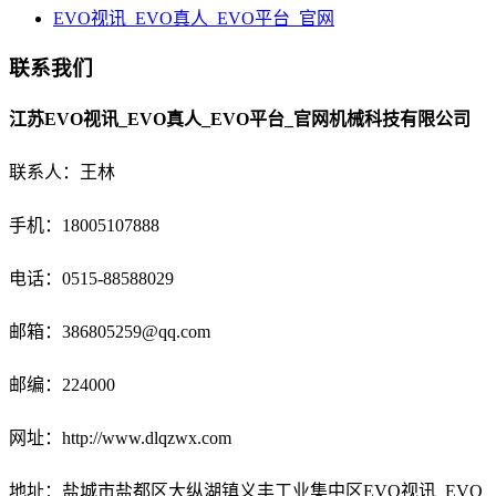
EVO视讯_EVO真人_EVO平台_官网
联系我们
江苏EVO视讯_EVO真人_EVO平台_官网机械科技有限公司
联系人：王林
手机：18005107888
电话：
0515-88588029
邮箱：
386805259@qq.com
邮编：224000
网址：http://www.dlqzwx.com
地址：盐城市盐都区大纵湖镇义丰工业集中区EVO视讯_EVO