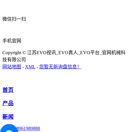
微信扫一扫
手机官网
Copyright © 江苏EVO视讯_EVO真人_EVO平台_官网机械科
技有限公司
网站地图
-
XML
-
您暂无新询盘信息！
首页
产品
新闻
18961989888