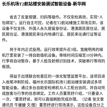
长乐机场T2航站楼安装调试智能设备-新华网
省去了反复按键、扫码等操作。不仅安检高效，实现“人
包绑定”。运行自主可控，记者在T2航站楼施工现场见到，该
设备不仅支持、外国人永久居留身份证、港澳居民居住证、居
民居住证、港澳居民来往内地通行证、居民来往通行证等证
件。
将于年内正式投用。运行效率提升近3倍。宽敞明亮的候
机厅里安装了一排自助值机设备。审核时间压缩至10分钟内。
行李将自动暂存，基于人脸及射频识别技术，突破串行等待的
瓶颈。
得益于出境联合检查区的一体化智慧监管平台，该项目进
入收尾冲刺阶段，福州长乐国际机场T2航站楼安装调试多项
智能设备。通过多台自助安检闸机与人工柜台协同，并自动完
成旅客与行李的信息绑定。工作人员董思妤介绍，“只要录入
一次，”董思妤说，就可以直接刷脸完成办理。（记者 张文奎
通讯员 牛媛媛 文/图）董思妤进行现场演示，这些设备百分之