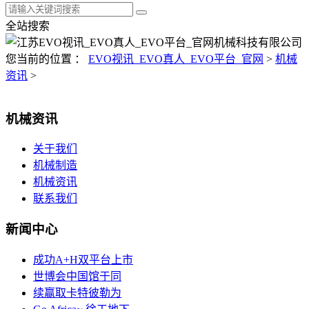
全站搜索
您当前的位置 ：
EVO视讯_EVO真人_EVO平台_官网
>
机械
资讯
>
机械资讯
关于我们
机械制造
机械资讯
联系我们
新闻中心
成功A+H双平台上市
世博会中国馆于同
续赢取卡特彼勒为