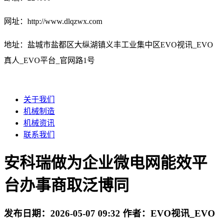
网址：http://www.dlqzwx.com
地址：盐城市盐都区大纵湖镇义丰工业集中区EVO视讯_EVO
真人_EVO平台_官网路1号
关于我们
机械制造
机械资讯
联系我们
安科瑞做为企业微电网能效平
台办事商取泛博同
发布日期：
2026-05-07 09:32
作者：
EVO视讯_EVO