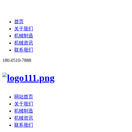
首页
关于我们
机械制造
机械资讯
联系我们
180-0510-7888
网站首页
关于我们
机械制造
机械资讯
联系我们