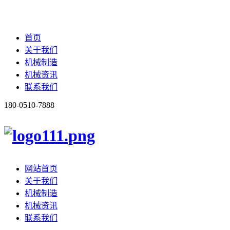
首页
关于我们
机械制造
机械资讯
联系我们
180-0510-7888
网站首页
关于我们
机械制造
机械资讯
联系我们