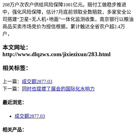
208万户次农户供给风险保障1081亿元。赔付工做稳步推进
中，强化风险保障，估计7月底前领取全数赔款，多家安全公
司搭建“卫星+无人机+地面”一体化监测收集，南京银行以粮油
商品买卖市场竞价为授信根据，累计触达全省农户超2.4万
户，
本文网址：
http://www.dlqzwx.com/jixiezixun/283.html
相关标签：
上一篇：
成交额2877.03
下一篇：
同时也提拔了展会的国际化水响力
最近浏览：
成交额2877.03
相关产品：