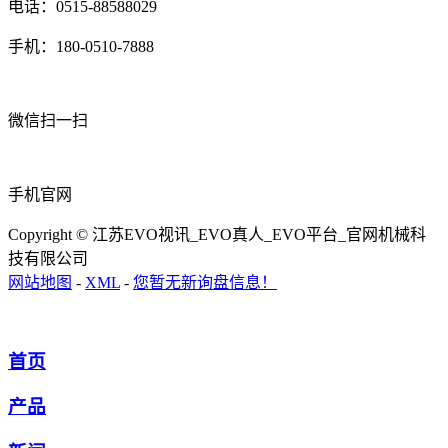
电话：0515-88588029
手机：180-0510-7888
微信扫一扫
手机官网
Copyright © 江苏EVO视讯_EVO真人_EVO平台_官网机械科
技有限公司
网站地图
-
XML
-
您暂无新询盘信息！
首页
产品