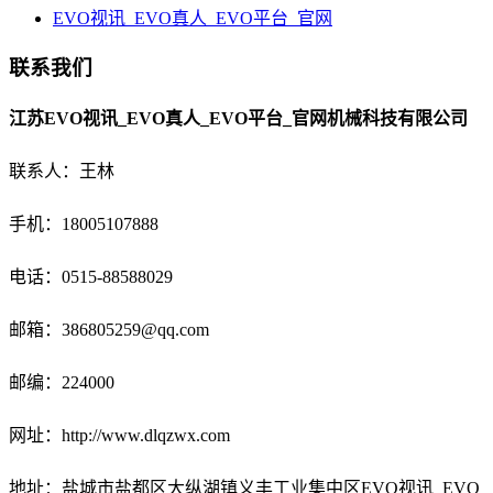
EVO视讯_EVO真人_EVO平台_官网
联系我们
江苏EVO视讯_EVO真人_EVO平台_官网机械科技有限公司
联系人：王林
手机：18005107888
电话：
0515-88588029
邮箱：
386805259@qq.com
邮编：224000
网址：http://www.dlqzwx.com
地址：盐城市盐都区大纵湖镇义丰工业集中区EVO视讯_EVO