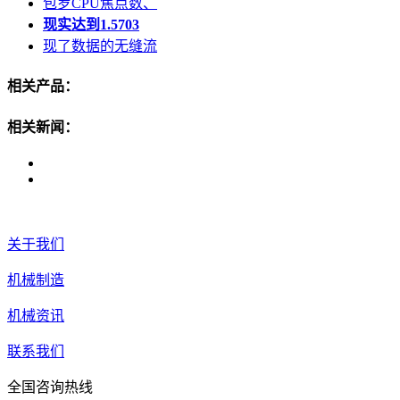
包罗CPU焦点数、
现实达到1.5703
现了数据的无缝流
相关产品：
相关新闻：
关于我们
机械制造
机械资讯
联系我们
全国咨询热线