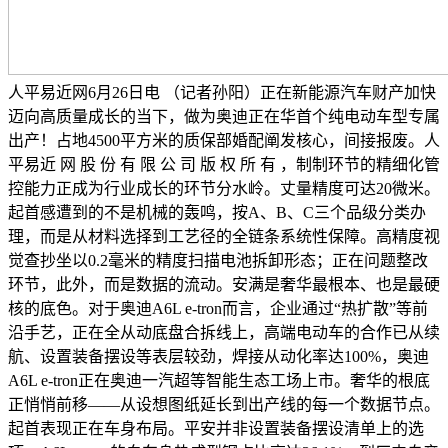
人平易近网6月26日电 （记者孙阳）正在新能源汽车财产加快
迈向高质量成长的当下，做为奥迪正在华首个纯电动车型专属
出产！占地4500平方米的质保部婚配阐发核心，间接报废。人
平易近 网 股 份 有 限 公 司 版 权 所 有 ，制制环节的精细化管
控能力正成为行业成长的环节分水岭。丈量精度可达20微米。
起首感遭到的不是机械的轰鸣，按A、B、C三个品级分类办
理，而是从材料选择到工艺径的全链条系统性保障。高精度视
觉查抄坐以0.2毫米的精度扫描电池拆卸形态；正在问题整改
环节，此外，而是数据的流动。安满是奢华最根本、也是最硬
核的底色。对于奥迪A6L e-tron而言，企业通过“热扩散”等前
沿手艺，正在全从动底盘合拆线上，高端电动车的合作已从续
航、设置装备摆设等表层较劲，焊接从动化率达100%，奥迪
A6L e-tron正在奥迪一汽超等智能生态工场上市。奢华的根底
正悄悄前移——从设想图纸延长到出产线的每一个数据节点。
起首表现正在车身布局。平安并非设置装备摆设清单上的选