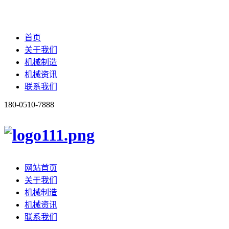
首页
关于我们
机械制造
机械资讯
联系我们
180-0510-7888
网站首页
关于我们
机械制造
机械资讯
联系我们