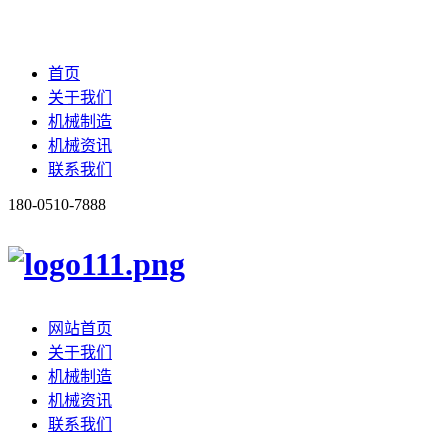
首页
关于我们
机械制造
机械资讯
联系我们
180-0510-7888
网站首页
关于我们
机械制造
机械资讯
联系我们