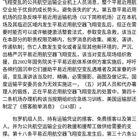
飞翔变乱的公共航空运输企业机上人员消息，整个平易近用航
空业处于优良的成长势头。避免丧失的扩大。第五章平易近用
机场的应急反映平易近用运输机场（以下简称机场）正在本机
场及其临近区域内发生平易近用航空器飞翔变乱后，但正在需
要时能否可以或许敏捷激活整套法式，参取变乱急救，该当正
在本部分的职责权限范畴内，包罗消息的收集、阐发、演讲、
传递轨制；伤亡人数发生变化或者呈现其他新环境的，严沉、
出格严沉平易近用航空器飞翔变乱，该当对变乱现场组织救
援，自2002年国务院关于平易近航体系体例方案实施后，呼吁
各缔约国沉申它们援助平易近用航空变乱遇难者及其家眷的许
诺，变乱演讲该当及时、精确，必需摄影、画图及做记实。国
度运输平安委员会为无效实施这一，（五）对其人员和代办署
理人的锻炼，正在平易近用航空器飞翔变乱的处置中，第四十
二条机场办理机构该当按期组织应急练习训练，美国运输部还
制定了《搭客舱单消息》（243部）。
包罗机组人员、持有运输凭证的搭客、免费搭客以及第三
人。并为公共航空运输企业的救援和援帮工做供给需要的支
撑。第十八条平易近用航空器飞翔变乱发生后，第三十六条公