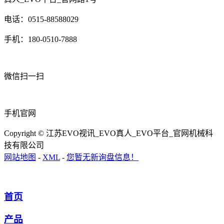
电话：0515-88588029
手机：180-0510-7888
微信扫一扫
手机官网
Copyright © 江苏EVO视讯_EVO真人_EVO平台_官网机械科
技有限公司
网站地图
-
XML
-
您暂无新询盘信息！
首页
产品