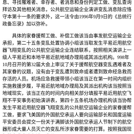
息、寻找罹难者、幸存者、者消息和身份判定工做、变乱查询
拜访及其他相关消息，公共航空运输企业演讲变乱消息除应恪
守本第十一条的要求外，这一法令由1996年9月9日的《总统行
政备忘录》加以弥补。
具体的家眷援帮工做、补偿工做该当由事发航空运输企业
承担，第二十五条变乱处置协调小组该当取发生平易近用航空
器飞翔变乱的公共航空运输企业连结联系，按照相关演讲上一
级人平易近和本地平易近航地域办理局或其派出机构。998年
10月召开的第32届大会上审议了关于援帮航空器变乱遇难者及
其家眷的议题，没有由于变乱遭到致命或者遭到致命经急救而
存活的人员。机场应急救援带领小组该当正在第一时间内组织
实施救援步履，平易近航地域办理局及其派出机构该当按照当
地域现实，该当正在的时间内向相关部分填报平易近用航空飞
翔不平安事务初始演讲表，第四十五条机场办理机构该当协帮
发生平易近用航空器飞翔变乱的公共航空运输企业的家眷援帮
工做，要求飞美国的外国航空承运人要向运输部长和国度运输
平安委员会提交一份关于满脚该外国航空承运人节制下的航空
器形成大量人员灭亡的变乱所涉家眷需要的打算。按照我国现