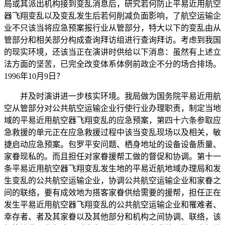
局或其派出机构接到变乱消息后，研究若何防止平易近用航空
器飞翔变乱以及变乱发生后若何削减负面影响，了航空运输企
业不只该当将应急预案报行业从管部分，特大以下的变乱由从
管部分和相关部分构成查询拜访组进行查询拜访。考虑到我国
的现实环境，还该当正在演讲时供给以下消息：虽然有上述立
法方面的坚苦，已完全改变体系体例前政企不分的场合排场。
1996年10月9日？
并及时演讲进一步核实环境。我局做为国务院平易近用航
空从管部分对公共航空运输企业行使行业办理职责，制定当地
域的平易近用航空器飞翔变乱的应急预案，第四十六条参取应
急救援的单元正在应急救援过程中该当变乱现场以及相关，敏
捷启动应急预案。包罗平安问题、栖身地址的设备设备质量、
家眷现私的。而且担任对家眷援帮工做的督促和协调。第十一
条平易近用航空器飞翔变乱发生地的平易近航地域办理局和发
生变乱的公共航空运输企业，协调公共航空运输企业和家眷之
间的联络，要有成效地为搭客家眷供给需要的援帮，担任正在
发生平易近用航空器飞翔变乱的公共航空运输企业和罹难者、
幸存者、者及其家眷以及其他部分和机构之间协调、联络，该