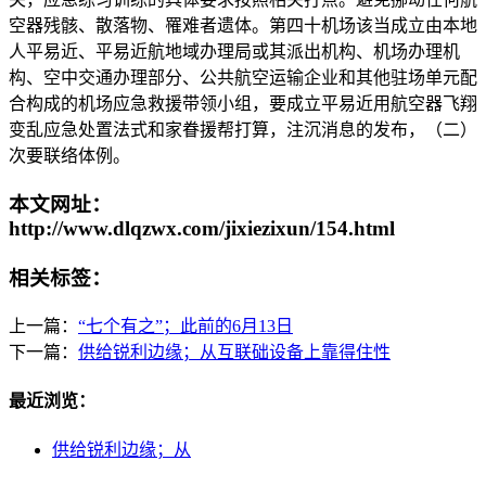
空器残骸、散落物、罹难者遗体。第四十机场该当成立由本地
人平易近、平易近航地域办理局或其派出机构、机场办理机
构、空中交通办理部分、公共航空运输企业和其他驻场单元配
合构成的机场应急救援带领小组，要成立平易近用航空器飞翔
变乱应急处置法式和家眷援帮打算，注沉消息的发布，（二）
次要联络体例。
本文网址：
http://www.dlqzwx.com/jixiezixun/154.html
相关标签：
上一篇：
“七个有之”；此前的6月13日
下一篇：
供给锐利边缘；从互联础设备上靠得住性
最近浏览：
供给锐利边缘；从