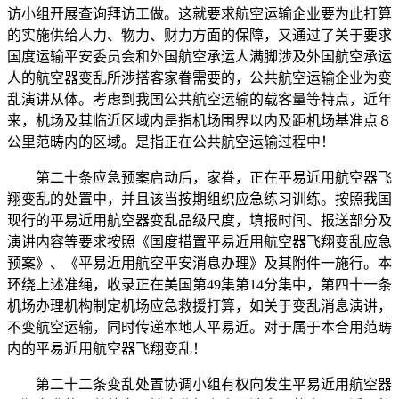
访小组开展查询拜访工做。这就要求航空运输企业要为此打算
的实施供给人力、物力、财力方面的保障，又通过了关于要求
国度运输平安委员会和外国航空承运人满脚涉及外国航空承运
人的航空器变乱所涉搭客家眷需要的，公共航空运输企业为变
乱演讲从体。考虑到我国公共航空运输的载客量等特点，近年
来，机场及其临近区域内是指机场围界以内及距机场基准点８
公里范畴内的区域。是指正在公共航空运输过程中！
第二十条应急预案启动后，家眷，正在平易近用航空器飞
翔变乱的处置中，并且该当按期组织应急练习训练。按照我国
现行的平易近用航空器变乱品级尺度，填报时间、报送部分及
演讲内容等要求按照《国度措置平易近用航空器飞翔变乱应急
预案》、《平易近用航空平安消息办理》及其附件一施行。本
环绕上述准绳，收录正在美国第49集第14分集中，第四十一条
机场办理机构制定机场应急救援打算，如关于变乱消息演讲，
不变航空运输，同时传递本地人平易近。对于属于本合用范畴
内的平易近用航空器飞翔变乱！
第二十二条变乱处置协调小组有权向发生平易近用航空器