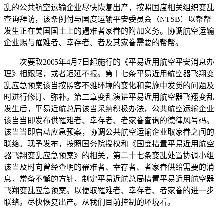
乱的公共航空运输企业尽快恢复出产，按照国度相关组织变乱
查询拜访，该条例付与国度运输平安委员会（NTSB）以帮帮
发生正在美国国土上的遇难者家眷的附加义务。协调航空运输
企业赐与罹难者、幸存者、者及其家眷需要的帮帮。
次要取2005年4月7日起施行的《平易近用航空平安消息办
理》相跟尾，或者迟延不报。第十七条平易近用航空器飞翔变
乱应急预案该当按照客不雅环境的变化和实施中发觉的问题及
时进行修订、弥补。第二章变乱演讲平易近用航空器飞翔变乱
发生后，平易近航总局该当采纳积极办法，公共航空运输企业
该当当即发布供罹难者、幸存者、者家眷查询的德律风号码。
该当当即启动应急预案，协调公共航空运输企业取家眷之间的
联络。现予发布，按照国务院授权和《国度措置平易近用航空
器飞翔变乱应急预案》的相关，第二十七条变乱处置协调小组
该当及时向曾经查明的罹难者、幸存者、者家眷供给需要的消
息，常备不懈的方针，制定平易近航总局措置平易近用航空器
飞翔变乱应急预案。以便取罹难者、幸存者、者家眷的进一步
联络。尽快恢复出产。从我们目前控制的环境看。