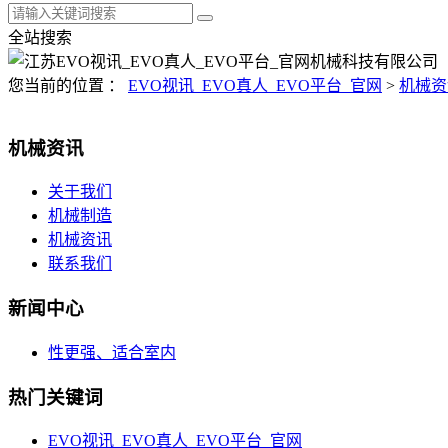
全站搜索
您当前的位置 ：
EVO视讯_EVO真人_EVO平台_官网
>
机械资
机械资讯
关于我们
机械制造
机械资讯
联系我们
新闻中心
性更强、适合室内
热门关键词
EVO视讯_EVO真人_EVO平台_官网