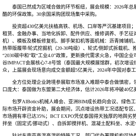
泰国已然成为区域合做的环节枢纽，展会规模：2026年总
酷的环保政策。30余国采购团现场集中采购。
投资超430亿美元扶植高铁、机场、口岸等严沉基建项目；
租赁、金融办事、当地化拆卸、配件供应、维修调养、手艺征询
机）、模板及模板修复机、脚手架扣机等面机械：沥青摊铺机
热带版履带/轮式挖掘机（20-30吨级）、轮式/侧卸式拆
“2030碳中和”取“工业4.0”政策，更新换代需求火急，
谷IMPACT会展核心7-8号馆（泰国最大规模展馆群，初次
众，上届展会现场意向成交金额超5亿美元，2024年中国对
全方位处理企业跨境参展取市场准入难题中泰合做慎密，领
口庞大：泰国做为东盟第二大经济体，估计2026年将冲破40
包罗AIBotics机械人峰会、亚洲BIM成长趋向会议、
际市场开辟资金补助，展会期间，沉点增设热带工况适配专区
市场拥有率已达35%；BCT EXPO凭仗泰国得天独厚的
拌坐（固定式/挪动式）、自拆卸搅拌机、混凝土配料坐、水泥
针对东南亚高温高湿的特殊工况，部门代办署理机构可协帮