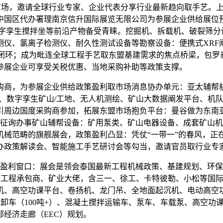
市场，邀请全球行业专家、企业代表分享行业最新趋向取手艺。上
中国区代办署理南京信升国际展览无限公司为参展企业供给展位
数字孪生搅拌坐等前沿产物备受青睐。挖掘机、拆载机、破裂筛分
测仪、氯离子检测仪、耐久性测试设备等勘察设备：便携式XRF
闭环；成为毗连全球工程手艺取东盟基建需求的焦点桥梁，包罗泰国
参展企业可享受关税优惠、当地采购补助等政策支撑。
，为参展企业供给政策盈利取市场消息协办单元：亚太辅帮机
、数字孪生矿山/工地、无人机测绘、矿山大数据阐发平台、机队
引周边国度采购商参加，拓展东盟市场抱负平台：曼谷做为东南
）征询办事矿山辅帮设备：矿用泵类、矿山电器设备、成套矿山
械范畴的旗舰展会，政策盈利凸显：凭仗“一带一”的春风，正在
办政策解读会、智能施工手艺研讨会等勾当，邀请官员取行业专
利窗口：展会是领会泰国最新工程机械政策、基建规划、环保
权的工程承包商、矿业大佬，含三一、徐工、卡特彼勒、小松等国际
机、高空功课平台、卷扬机、龙门吊、全地面起沉机、电动高空
卸车（100吨+）、混凝土搅拌运输车、泵车、车载泵、高空功
经济走廊（EEC）规划。