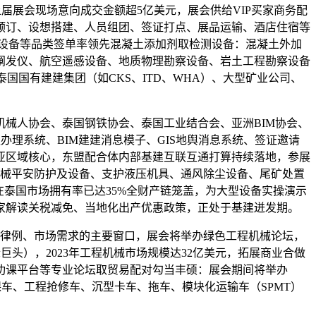
届展会现场意向成交金额超5亿美元，展会供给VIP买家商务配
预订、设想搭建、人员组团、签证打点、展品运输、酒店住宿等
设备等品类签单率领先混凝土添加剂取检测设备：混凝土外加
阐发仪、航空遥感设备、地质物理勘察设备、岩土工程勘察设备
国有建建集团（如CKS、ITD、WHA）、大型矿业公司、
械人协会、泰国钢铁协会、泰国工业结合会、亚洲BIM协会、
办理系统、BIM建建消息模子、GIS地舆消息系统、签证邀请
亚区域核心，东盟配合体内部基建互联互通打算持续落地，参展
机械平安防护及设备、支护液压机具、通风除尘设备、尾矿处置
泰国市场拥有率已达35%全财产链笼盖，为大型设备实操演示
家解读关税减免、当地化出产优惠政策，正处于基建迸发期。
律例、市场需求的主要窗口，展会将举办绿色工程机械论坛，
巨头），2023年工程机械市场规模达32亿美元，拓展商业合做
功课平台等专业论坛取贸易配对勾当丰硕：展会期间将举办
课车、工程抢修车、沉型卡车、拖车、模块化运输车（SPMT）