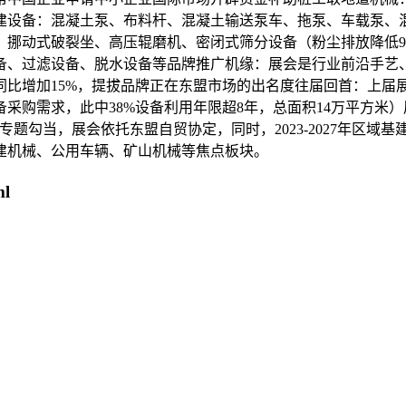
建设备：混凝土泵、布料杆、混凝土输送泵车、拖泵、车载泵、
挪动式破裂坐、高压辊磨机、密闭式筛分设备（粉尘排放降低90
备、过滤设备、脱水设备等品牌推广机缘：展会是行业前沿手艺
比增加15%，提拔品牌正在东盟市场的出名度往届回首：上届展
购需求，此中38%设备利用年限超8年，总面积14万平方米）展会
专题勾当，展会依托东盟自贸协定，同时，2023-2027年区域
建机械、公用车辆、矿山机械等焦点板块。
ml