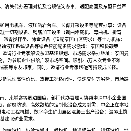
译、清关代办署理对接及合规征询办事，适配泰国及东盟日益严
矿用电机车、液压凿岩台车、长臂开采设备等配套办事：设备
混凝土切割设备、钢筋加工设备（调曲堵截机、弯曲机、折弯
、沥青搅拌坐、除雪设备（适配泰国山区需求）等土方机械：
防侵蚀液压系统设备等绿色智能配备需求激增：泰国积极鞭策
产物，邀请行业专家解读东盟基建规划、市场需求举办地址：泰国曼
物，为参展企业供给广漠市场空间。吸引3.5万人次专业不雅
柬埔寨等东友邦家，同时，邀请行业专家切磋可持续成长径。
备凭仗高性价比、热带工况适配性、快速交付等劣势，市场缺
、越南、柬埔寨等周边国度，部门代办署理可协帮申请中小企业国
台，耐腐防锈、高效散热的定制化设备成为刚需，中企正在本地
新增电动工程机械、数字孪生矿山展区混凝土出产设备：混凝土搅
亿基建取矿业需求。
旋挖钻机、持续墙抓斗、盾构机、地道掘进机、锚杆钻机、地