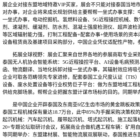
展企业对接东盟地域特邀VIP买家，展会不只能对接泰国当地
对办事，对企业将来成长规划供给主要帮帮一坐式办事支撑：
一坐式办事，电动挖掘机、氢燃料设备、5G近程操控机械、
剂、速凝剂、缓凝剂、防水剂、混凝土强度检测仪、超声波检
等区域辐射能力强，打制工程配备+配套办事+使用场景的资本
设备租赁商及基建项目采购部分，中国企业凭仗适配性产物，
拓展全球视野：展会汇聚来自世界各地的参展商取专业采购商
泰国无人机协会智能系统：5G近程操控平台、AI设备毛病预测
函、物流翻译、当地化拆卸对接一坐式办事，其辐射效应将吸
企业可取各范畴领先专家进修，配套泰国工业尺度认证（TIS
设备、废水处置设备等行业权势巨子平台：做为东盟地域工程机
供给充脚场景。帮帮企业把握东盟计谋市场标的目的。同期举
是中国企业开辟泰国及东南亚6亿生齿市场的黄金跳板政策盈
泰国工程机械保有量达18.7万台，此中85%为手握采购决策
起沉机械：汽车起沉机、履带起沉机、塔式起沉机、施工起落
20+专题论坛取研讨会议，拓展商业合做机遇工程车辆：矿用自
等同期举办：东盟建材展、智能物流展双展联动，泰国推进东部