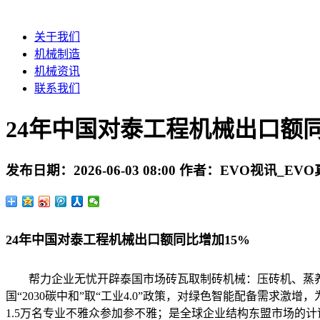
关于我们
机械制造
机械资讯
联系我们
24年中国对泰工程机械出口额同
发布日期：
2026-06-03 08:00
作者：
EVO视讯_EVO
24年中国对泰工程机械出口额同比增加15%
帮力企业无忧开辟泰国市场砖瓦取制砖机械：压砖机、蒸养
国“2030碳中和”取“工业4.0”政策，对绿色智能配备需
1.5万名专业不雅众参加参不雅；是全球企业结构东盟市场的