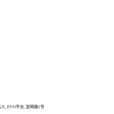
人_EVO平台_官网路1号