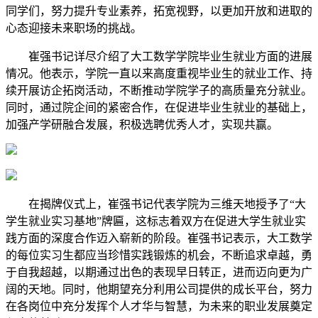
同学们，努力提升专业素养，拓宽视野，以更加开放和进取的
心态迎接未来职场的挑战。
崔强书记详尽介绍了大工数学学院毕业生就业方面的进展
情况。他表示，学院一直以来高度重视毕业生的就业工作、持
续开展访企拓岗活动，不断推动学院学子的高质量充分就业。
同时，通过院企间的紧密合作，在促进毕业生就业的基础上，
加强产学研融合发展，积极选聘优秀人才，实现共赢。
在揭牌仪式上，崔强书记代表学院为三维天地授予了“大
学生就业实习基地”牌匾，这标志着双方在促进大学生就业实
践方面的深度合作迈入崭新的阶段。崔强书记表示，大工数学
的每位实习生都应当珍惜实践锻炼的机会，不断追求卓越，勇
于自我超越，以期通过出色的表现早日转正，进而迈向更为广
阔的天地。同时，他期望充分利用公司提供的成长平台，努力
在各岗位中充分发挥个人才华与智慧，为未来的职业发展奠定