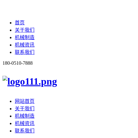
首页
关于我们
机械制造
机械资讯
联系我们
180-0510-7888
网站首页
关于我们
机械制造
机械资讯
联系我们