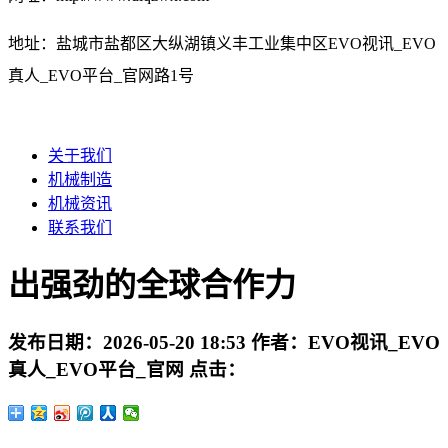
地址：盐城市盐都区大纵湖镇义丰工业集中区EVO视讯_EVO
真人_EVO平台_官网路1号
关于我们
机械制造
机械资讯
联系我们
出强劲的全球合作力
发布日期：
2026-05-20 18:53
作者：
EVO视讯_EVO
真人_EVO平台_官网
点击：