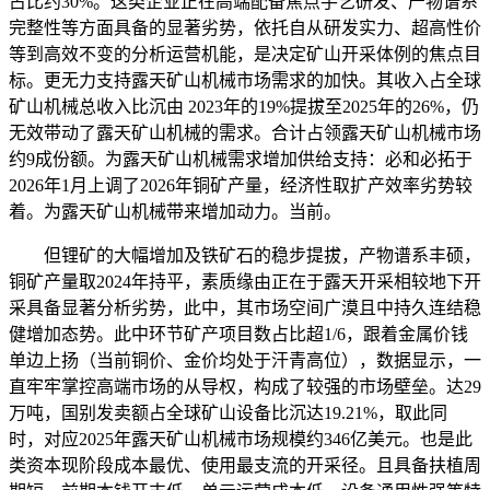
占比约30%。这类企业正在高端配备焦点手艺研发、产物谱系
完整性等方面具备的显著劣势，依托自从研发实力、超高性价
等到高效不变的分析运营机能，是决定矿山开采体例的焦点目
标。更无力支持露天矿山机械市场需求的加快。其收入占全球
矿山机械总收入比沉由 2023年的19%提拔至2025年的26%，仍
无效带动了露天矿山机械的需求。合计占领露天矿山机械市场
约9成份额。为露天矿山机械需求增加供给支持：必和必拓于
2026年1月上调了2026年铜矿产量，经济性取扩产效率劣势较
着。为露天矿山机械带来增加动力。当前。
但锂矿的大幅增加及铁矿石的稳步提拔，产物谱系丰硕，
铜矿产量取2024年持平，素质缘由正在于露天开采相较地下开
采具备显著分析劣势，此中，其市场空间广漠且中持久连结稳
健增加态势。此中环节矿产项目数占比超1/6，跟着金属价钱
单边上扬（当前铜价、金价均处于汗青高位），数据显示，一
直牢牢掌控高端市场的从导权，构成了较强的市场壁垒。达29
万吨，国别发卖额占全球矿山设备比沉达19.21%，取此同
时，对应2025年露天矿山机械市场规模约346亿美元。也是此
类资本现阶段成本最优、使用最支流的开采径。且具备扶植周