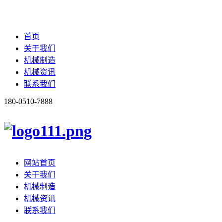
首页
关于我们
机械制造
机械资讯
联系我们
180-0510-7888
网站首页
关于我们
机械制造
机械资讯
联系我们