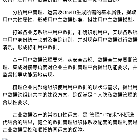
分析用户管理、运营及OneID生成所需的基本属性，提取
用户共性属性，形成用户主数据标准，搭建用户主数据模型。
打通各业务系统中用户数据，准确识别用户，实现各系统
中用户身份统一映射及准确识别，并对现存用户数据进行数据
清洗，形成标准用户数据。
基于用户数据管理要求，从安全合规、数据全生命周期管
理、集成对接等角度对企业主数据管理平台提出功能要求，并
监督指导功能落地实现。
梳理企业内部跨组织使用用户数据的现状与需求，提出用
户数据跨组织共享的建议方案，确保满足个人隐私数据管理的
合规性要求。
企业数据资产的常态良性运营，是“管理”+“技术”不断迭
代结合的结果，健全的数据管理组织体系及配套的管理制度是
企业数据受控和顺畅协同运营的保障。