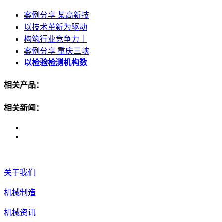
案例分享 某高新技
以技术革新为驱动
构筑行业竞争力｜
案例分享 重庆三峡
以检验检测机构数
相关产品：
相关新闻：
关于我们
机械制造
机械资讯