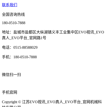
联系我们
全国咨询热线
180-0510-7888
地址：盐城市盐都区大纵湖镇义丰工业集中区EVO视讯_EVO
真人_EVO平台_官网路1号
电话：0515-88588029
手机：180-0510-7888
微信扫一扫
手机官网
Copyright © 江苏EVO视讯_EVO真人_EVO平台_官网机械科