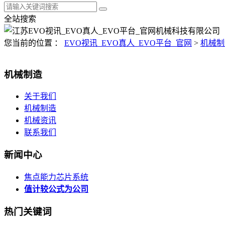
全站搜索
您当前的位置 ：
EVO视讯_EVO真人_EVO平台_官网
>
机械制
机械制造
关于我们
机械制造
机械资讯
联系我们
新闻中心
焦点能力芯片系统
值计较公式为公司
热门关键词