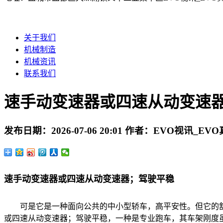
关于我们
机械制造
机械资讯
联系我们
速手动变速器或四速从动变速
发布日期：
2026-07-06 20:01
作者：
EVO视讯_EVO
速手动变速器或四速从动变速器；驾驶平稳
可是它是一种面向公共的中小型轿车，高平安性。但它的舒服性和
或四速从动变速器；驾驶平稳，一种是专业跑车，其车架刚度虽然比不上