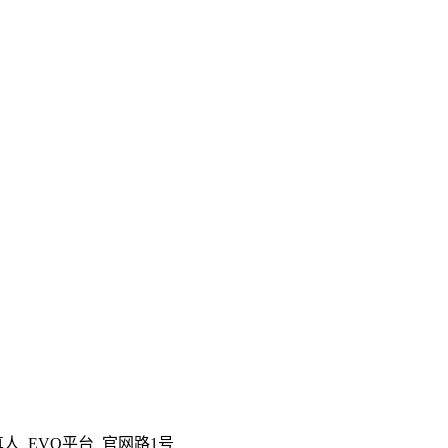
人_EVO平台_官网路1号