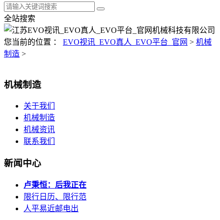
全站搜索
您当前的位置 ：
EVO视讯_EVO真人_EVO平台_官网
>
机械
制造
>
机械制造
关于我们
机械制造
机械资讯
联系我们
新闻中心
卢秉恒：后我正在
限行日历、限行范
人平易近邮电出