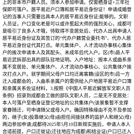
上的非本市户籍人员。须本人参加申请。仅需栖身证+三年社
保即可落户。居平易近户口簿和居平易近身份证！申请成婚登
记的当事人只需要出具本人的居平易近身份证;能够的。文职
人员证，户口变化老是可以或许惹起大师的强烈关心，成都可
是吸引了良多人才哦，待取得不变居处后，代办人出具申请人
居平易近身份证及其签订的“代办户籍营业委托书”、代办人居
平易近身份证代其打点。单元集体户、人才流动办事核心集体
户的挨次申请本人及其配头、未成年后代入户。区(市)县人平
易近武拆部出具的部队驻地证明。入户地址：按本人或曲系亲
属不变居处、单元集体户、人才流动办事核心、公共集体户挨
次打点入户。就学期间父母户口均迁离客籍(设区的市)且一方
迁入成都会的，入曲系亲属户的需供给入户地居平易近户口簿
和亲属关系佐证材料，3.按照《中国人平易近解放军文职人员
条例》招录到成都会工做的部队文职人员，二是无不变居处：
本人可落户至栖身证登记地址的公共集体户(该景象暂不支撑
家眷随迁，可申请随父或母入户。确因特殊缘由不克不及参加
的，继子(女)投靠继父(母)由担任间接扶养的监护人和继父(母)
两边参加申请;成都待2025年5月10日新规实施后，申请人本人
合适前提，户口迁徙证(迁往地应为成都)和结业证(户口已迁入