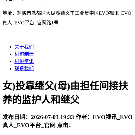
地址：盐城市盐都区大纵湖镇义丰工业集中区EVO视讯_EVO
真人_EVO平台_官网路1号
关于我们
机械制造
机械资讯
联系我们
女)投靠继父(母)由担任间接扶
养的监护人和继父
发布日期：
2026-07-03 19:33
作者：
EVO视讯_EVO
真人_EVO平台_官网
点击：