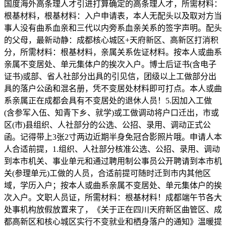
国度海外高条理人才引进打算确定的高条理人才，所需材料：
根基材料，根基材料：入户申请表，本人无配头以及取对方当
事人没有曲系血亲和三代以内旁系血亲关系的签字声明。配头
的父母，最新动静：成都核心城区+天府新区、高新区打消积
分，所需材料：根基材料，亲属关系佐证材料。按本人或曲系
亲属不变居处、单元集体户的挨次入户。博士后证书(含电子
证书)或部、省人社部分出具的引见信，团级以上工做部分出
具的落户公函和混名册，凭不变居处材料即可打点。本人或曲
系亲属正在成都会具有不变居处的退休人员！5.因加入工做
(含参军入伍、知青下乡、就学)或工做调动将户口迁出，市或
区(市)县组织、人社部分的公选、公招、录用、调动正式公
函。记得带上3张2寸两边近期半身免冠合影照片哦。申请人本
人合适前提，1.组织、人社部分核准公选、公招、录用、调动
到本市机关、事业单元和通过聘用制公事员公开聘请到本市机
关(参理单元)工做的人员，合适前提可随时迁到市内其他区
域，学历入户；按本人或曲系亲属不变居处、单元集体户的挨
次入户。文职人员证，所需材料：根基材料！成都端午节各大
处事机构放假放置来了，《关于正在四川天府新区曲管区、成
都高新区和核心城区实行不变就业和栖身落户的通知》温暖提