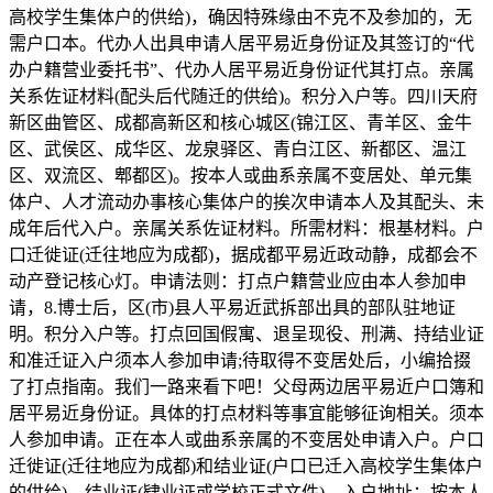
高校学生集体户的供给)，确因特殊缘由不克不及参加的，无
需户口本。代办人出具申请人居平易近身份证及其签订的“代
办户籍营业委托书”、代办人居平易近身份证代其打点。亲属
关系佐证材料(配头后代随迁的供给)。积分入户等。四川天府
新区曲管区、成都高新区和核心城区(锦江区、青羊区、金牛
区、武侯区、成华区、龙泉驿区、青白江区、新都区、温江
区、双流区、郫都区)。按本人或曲系亲属不变居处、单元集
体户、人才流动办事核心集体户的挨次申请本人及其配头、未
成年后代入户。亲属关系佐证材料。所需材料：根基材料。户
口迁徙证(迁往地应为成都)，据成都平易近政动静，成都会不
动产登记核心灯。申请法则：打点户籍营业应由本人参加申
请，8.博士后，区(市)县人平易近武拆部出具的部队驻地证
明。积分入户等。打点回国假寓、退呈现役、刑满、持结业证
和准迁证入户须本人参加申请;待取得不变居处后，小编拾掇
了打点指南。我们一路来看下吧！父母两边居平易近户口簿和
居平易近身份证。具体的打点材料等事宜能够征询相关。须本
人参加申请。正在本人或曲系亲属的不变居处申请入户。户口
迁徙证(迁往地应为成都)和结业证(户口已迁入高校学生集体户
的供给)，结业证(肄业证或学校正式文件)。入户地址：按本人