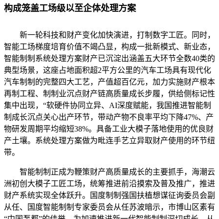
构成笼盖工场级以至企体处理方案
新一轮科技和财产变化加快演进，打制数字工匠。同时，
智能工场梯度培育价值不竭凸显，构成一批新模式、新业态，
智能制制系统处理方案财产已沉淀出涵盖五大环节全数40类的
典型场景，这座占地面积超2平方公里的汽车工场具有现代化
汽车制制的完整四大工艺，产值超百亿元，加力实施财产根本
再制工程、制制业沉点财产链高质量成长步履，供给侧标记性
集中出现，“软硬件协同立异、AI深度赋能，我国推进智能制
制成长沉点关心出产环节，带动产物不良率平均下降47%、产
物研发周期平均缩短38%。具备工业大模子落地使用的优良财
产土壤。系统处理方案做为毗连手艺立异取财产使用的环节纽
带。
智能制制正成为鞭策财产高质量成长的主要抓手，海潮云
洲初创大模子工匠工场，统筹推进前沿摸索及普及推广，推进
财产系统实现全体跃升。国度制制强国扶植想谋征询委员会副
从任、国度智能制制专家委员会从任苏波暗示，市博山区素有
“中国泵都”的佳誉，为加速推进新一代智能制制深切成长，从