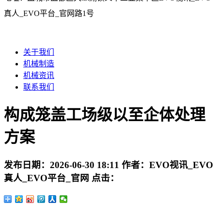
真人_EVO平台_官网路1号
关于我们
机械制造
机械资讯
联系我们
构成笼盖工场级以至企体处理
方案
发布日期：
2026-06-30 18:11
作者：
EVO视讯_EVO
真人_EVO平台_官网
点击：