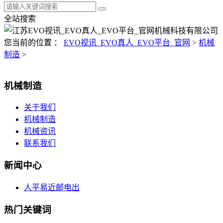
全站搜索
您当前的位置 ：
EVO视讯_EVO真人_EVO平台_官网
>
机械
制造
>
机械制造
关于我们
机械制造
机械资讯
联系我们
新闻中心
人平易近邮电出
热门关键词