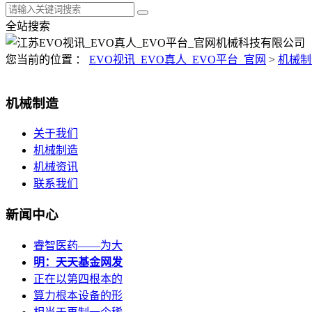
全站搜索
您当前的位置 ：
EVO视讯_EVO真人_EVO平台_官网
>
机械制
机械制造
关于我们
机械制造
机械资讯
联系我们
新闻中心
睿智医药——为大
明：天天基金网发
正在以第四根本的
算力根本设备的形