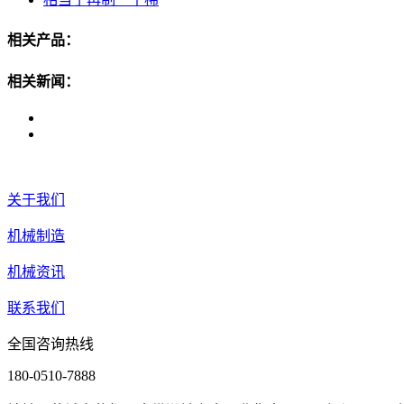
相关产品：
相关新闻：
关于我们
机械制造
机械资讯
联系我们
全国咨询热线
180-0510-7888