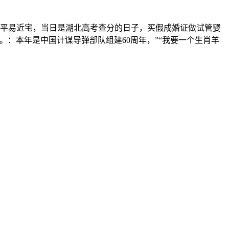
平易近宅，当日是湖北高考查分的日子，买假成婚证做试管婴
：本年是中国计谋导弹部队组建60周年，”“我要一个生肖羊