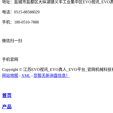
地址：盐城市盐都区大纵湖镇义丰工业集中区EVO视讯_EVO真
电话：0515-88588029
手机：180-0510-7888
微信扫一扫
手机官网
Copyright © 江苏EVO视讯_EVO真人_EVO平台_官网机械
网站地图
-
XML
-
您暂无新询盘信息！
首页
产品