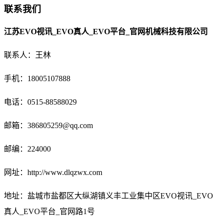
联系我们
江苏EVO视讯_EVO真人_EVO平台_官网机械科技有限公司
联系人：王林
手机：18005107888
电话：
0515-88588029
邮箱：
386805259@qq.com
邮编：224000
网址：http://www.dlqzwx.com
地址：盐城市盐都区大纵湖镇义丰工业集中区EVO视讯_EVO
真人_EVO平台_官网路1号