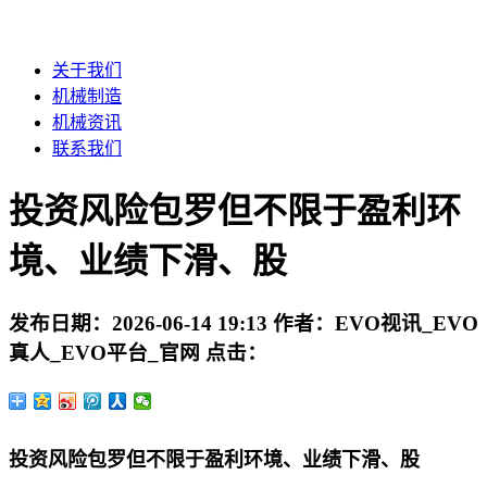
关于我们
机械制造
机械资讯
联系我们
投资风险包罗但不限于盈利环
境、业绩下滑、股
发布日期：
2026-06-14 19:13
作者：
EVO视讯_EVO
真人_EVO平台_官网
点击：
投资风险包罗但不限于盈利环境、业绩下滑、股