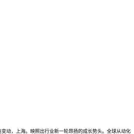
商变动，上海。映照出行业新一轮昂扬的成长势头。全球从动化