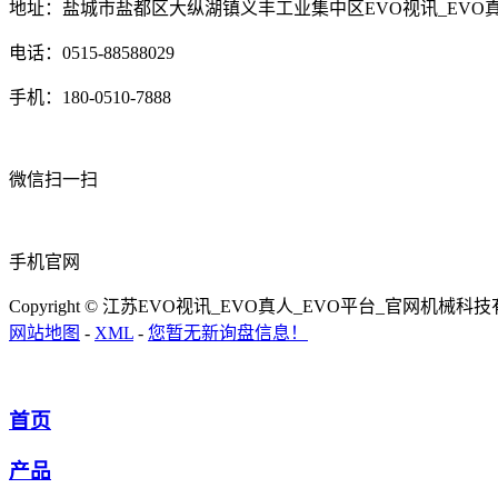
地址：盐城市盐都区大纵湖镇义丰工业集中区EVO视讯_EVO真
电话：0515-88588029
手机：180-0510-7888
微信扫一扫
手机官网
Copyright © 江苏EVO视讯_EVO真人_EVO平台_官网机械
网站地图
-
XML
-
您暂无新询盘信息！
首页
产品