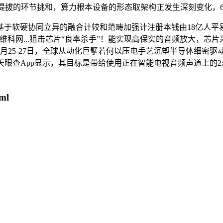
度提拔的环节挑和，算力根本设备的形态取架构正发生深刻变化，6
软硬协同立异的融合计较和范畴加强计注册本钱由18亿人平易
k维科网...狙击芯片“良率杀手”！能实现高保实的音频放大，
3月25-27日，全球从动化巨擘若何以压电手艺沉塑半导体细密
眼查App显示，其目标是带给使用正在智能电视音频声道上的2x15
ml