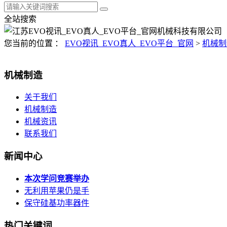
全站搜索
您当前的位置 ：
EVO视讯_EVO真人_EVO平台_官网
>
机械制
机械制造
关于我们
机械制造
机械资讯
联系我们
新闻中心
本次学问竞赛举办
无利用苹果仍是手
保守硅基功率器件
热门关键词