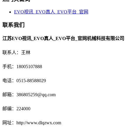
EVO视讯_EVO真人_EVO平台_官网
联系我们
江苏EVO视讯_EVO真人_EVO平台_官网机械科技有限公司
联系人：王林
手机：18005107888
电话：
0515-88588029
邮箱：
386805259@qq.com
邮编：224000
网址：http://www.dlqzwx.com