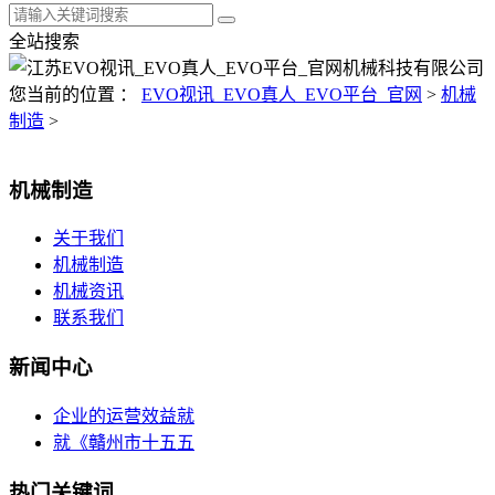
全站搜索
您当前的位置 ：
EVO视讯_EVO真人_EVO平台_官网
>
机械
制造
>
机械制造
关于我们
机械制造
机械资讯
联系我们
新闻中心
企业的运营效益就
就《贛州市十五五
热门关键词