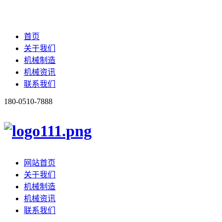
首页
关于我们
机械制造
机械资讯
联系我们
180-0510-7888
网站首页
关于我们
机械制造
机械资讯
联系我们