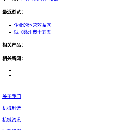
最近浏览：
企业的运营效益就
就《贛州市十五五
相关产品：
相关新闻：
关于我们
机械制造
机械资讯