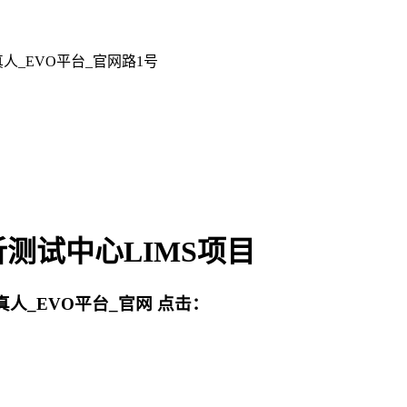
人_EVO平台_官网路1号
测试中心LIMS项目
真人_EVO平台_官网
点击：