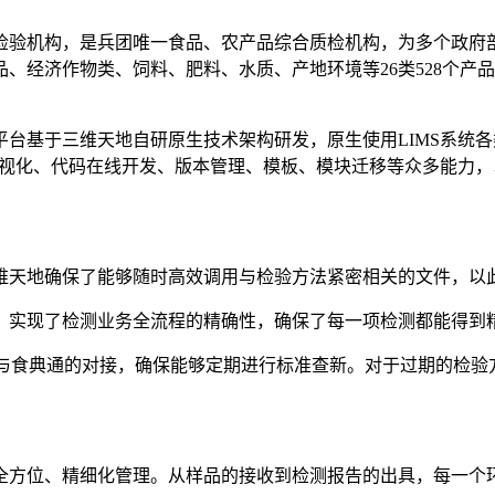
检验机构，是兵团唯一食品、农产品综合质检机构，为多个政府
、经济作物类、饲料、肥料、水质、产地环境等26类528个产品
基于三维天地自研原生技术架构研发，原生使用LIMS系统各类
可视化、代码在线开发、版本管理、模板、模块迁移等众多能力
天地确保了能够随时高效调用与检验方法紧密相关的文件，以
实现了检测业务全流程的精确性，确保了每一项检测都能得到
S与食典通的对接，确保能够定期进行标准查新。对于过期的检验
方位、精细化管理。从样品的接收到检测报告的出具，每一个环