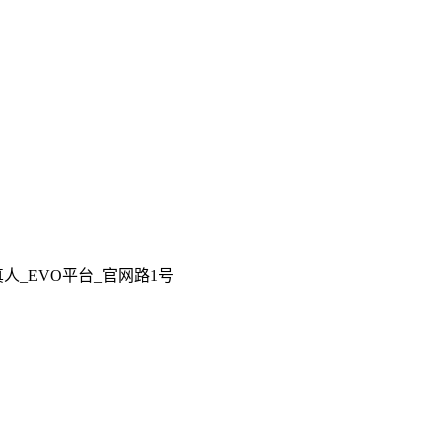
人_EVO平台_官网路1号