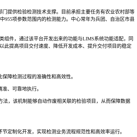
部门提供检验检测技术支撑。目前承担主要任务有农业农村部等
中955项参数范围内的检测能力。中心常年为兵团、自治区市县
组件，通过该平台开发出来的功能与LIMS系统功能适配，同
，以此提高项目交付速度、降低开发成本、提升交付项目的稳定
此保障检测过程的准确性和高效性。
精准、可靠地执行。
方法，该机制能够自动作废相关联的检验项目，从而保障数据
节定制化开发，实现检测业务流程规范性和高效率运行。